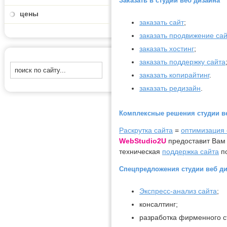
Заказать в студии веб дизайна
цены
заказать сайт
;
заказать продвижение са
заказать хостинг
;
заказать поддержку сайта
заказать копирайтинг
.
заказать редизайн
.
Комплексные решения студии в
Раскрутка сайта
=
оптимизация 
WebStudio2U
предоставит Вам 
техническая
поддержка сайта
по
Спецпредложения студии веб д
Экспресс-анализ сайта
;
консалтинг;
разработка фирменного с