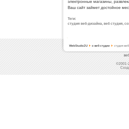
электронные магазины, развле
Ваш сайт займет достойное мес
Теги:
студия веб-дизайна, веб студия, с
WebStudio2U
о веб-студии
студия веб
ве
©2001-2
Созд