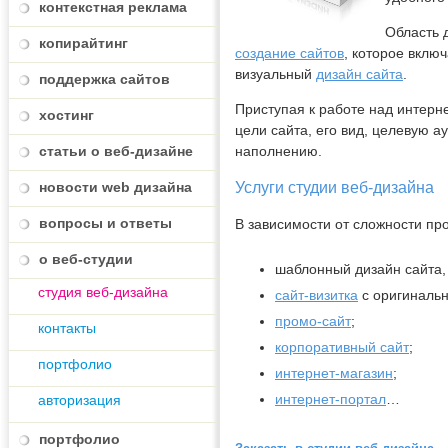
контекстная реклама
Область 
копирайтинг
создание сайтов
, которое вклю
визуальный
дизайн сайта
.
поддержка сайтов
Приступая к работе над интерн
хостинг
цели сайта, его вид, целевую 
статьи о веб-дизайне
наполнению.
новости web дизайна
Услуги студии веб-дизайна
вопросы и ответы
В зависимости от сложности пр
о веб-студии
шаблонный дизайн сайта,
студия веб-дизайна
сайт-визитка
с оригиналь
промо-сайт
;
контакты
корпоративный сайт
;
портфолио
интернет-магазин
;
интернет-портал
…
авторизация
портфолио