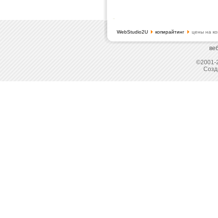
WebStudio2U
копирайтинг
цены на ко
ве
©2001-2
Созд