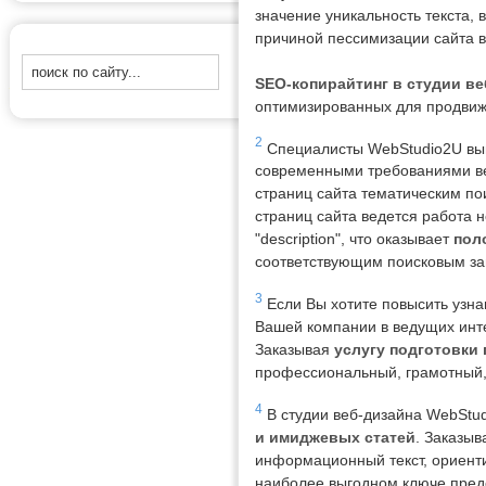
значение уникальность текста, 
причиной пессимизации сайта в
SEO-копирайтинг в студии в
оптимизированных для продвиж
2
Специалисты WebStudio2U в
современными требованиями ве
страниц сайта тематическим п
страниц сайта ведется работа н
"description", что оказывает
пол
соответствующим поисковым за
3
Если Вы хотите повысить узна
Вашей компании в ведущих инте
Заказывая
услугу подготовки 
профессиональный, грамотный,
4
В студии веб-дизайна WebStu
и имиджевых статей
. Заказыв
информационный текст, ориенти
наиболее выгодном ключе пред