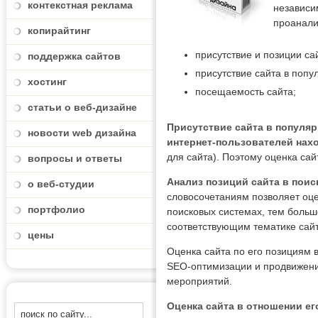
контекстная реклама
независи
проанали
копирайтинг
присутствие и позиции с
поддержка сайтов
присутствие сайта в попу
хостинг
посещаемость сайта;
статьи о веб-дизайне
Присутствие сайта в популя
новости web дизайна
интернет-пользователей нах
для сайта). Поэтому оценка сай
вопросы и ответы
Анализ позиций сайта в пои
о веб-студии
словосочетаниям позволяет оце
портфолио
поисковых системах, тем больш
соответствующим тематике сайт
цены
Оценка сайта по его позициям 
SEO-оптимизации и продвижени
мероприятий.
Оценка сайта в отношении ег